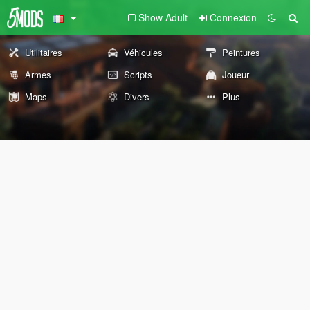
Show Adult
Connexion
Utilitaires
Véhicules
Peintures
Armes
Scripts
Joueur
Maps
Divers
Plus