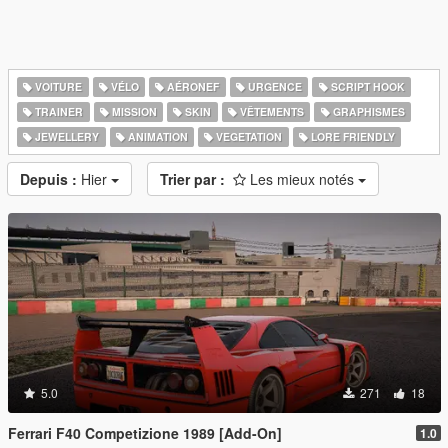
VOITURE
VÉLO
AÉRONEF
URGENCE
SCRIPT HOOK
TRAINER
MISSION
SKIN
VÊTEMENTS
GRAPHISMES
JEWELLERY
ANIMATION
VEGETATION
LORE FRIENDLY
Depuis :
Hier
Trier par :
Les mieux notés
5.0
271
18
Ferrari F40 Competizione 1989 [Add-On]
1.0