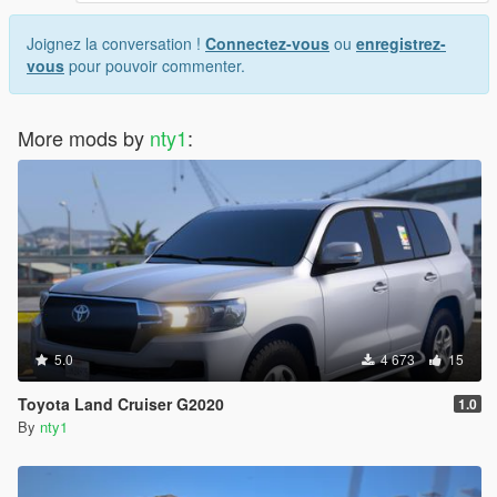
Joignez la conversation !
Connectez-vous
ou
enregistrez-
vous
pour pouvoir commenter.
More mods by
nty1
:
5.0
4 673
15
Toyota Land Cruiser G2020
1.0
By
nty1