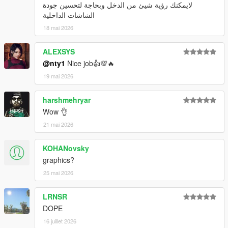
لايمكنك رؤية شيئ من الدخل وبحاجة لتحسين جودة
الشاشات الداخلية
18 mai 2026
ALEXSYS
@nty1
Nice job👍💯🔥
19 mai 2026
harshmehryar
Wow 👌
21 mai 2026
KOHANovsky
graphics?
25 mai 2026
LRNSR
DOPE
16 juillet 2026