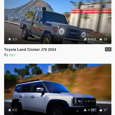
3.5
5 039
23
Toyota Land Cruiser J79 2024
1.1
By
nty1
5.0
4 981
37