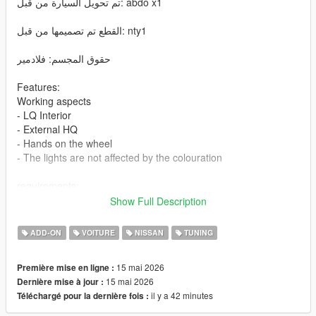
تم تحويل السيارة من قبل: abdo x1
القطع تم تصميمها من قبل: nty1
حقوق المجسم: فلادمير
Features:
Working aspects
- LQ Interior
- External HQ
- Hands on the wheel
- The lights are not affected by the colouration
requirements:
Legit GTA 5
Show Full Description
Installation addon
ADD-ON
VOITURE
NISSAN
TUNING
1-Put the "patrol25" folder into the dlcpacks with exactly folder
15 mai 2026
Première mise en ligne :
structure as Grand Theft Auto V/mods/update/x64/dlcpacks.
15 mai 2026
Dernière mise à jour :
il y a 42 minutes
Téléchargé pour la dernière fois :
2-Edit dlclist.xml (Grand Theft Auto
V/mods/update/update.rpf/common/data/dlclist.xml) and add a