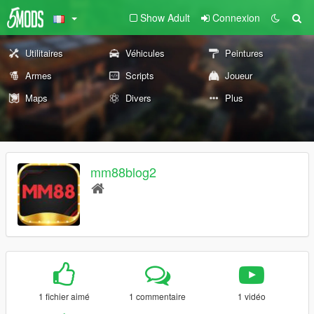
Show Adult
Connexion
Utilitaires
Véhicules
Peintures
Armes
Scripts
Joueur
Maps
Divers
Plus
mm88blog2
1 fichier aimé
1 commentaire
1 vidéo