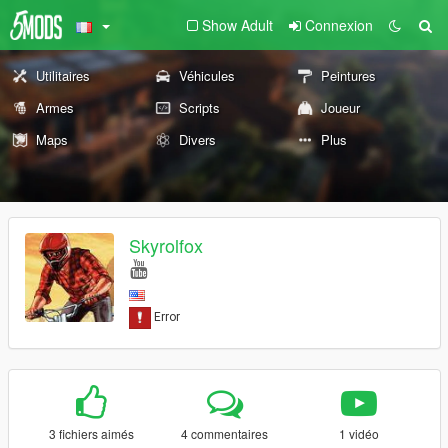
Show Adult
Connexion
Utilitaires
Véhicules
Peintures
Armes
Scripts
Joueur
Maps
Divers
Plus
Skyrolfox
3 fichiers aimés
4 commentaires
1 vidéo