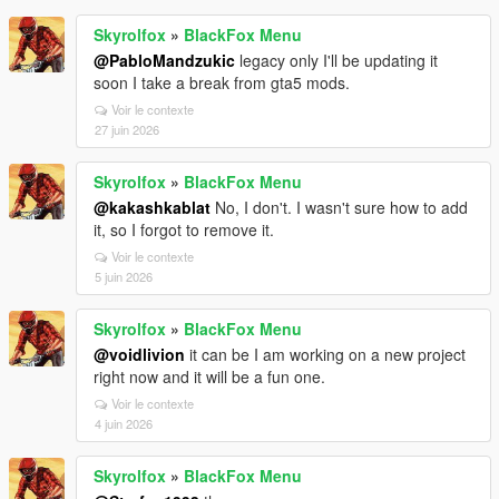
Skyrolfox
»
BlackFox Menu
@PabloMandzukic
legacy only I'll be updating it
soon I take a break from gta5 mods.
Voir le contexte
27 juin 2026
Skyrolfox
»
BlackFox Menu
@kakashkablat
No, I don't. I wasn't sure how to add
it, so I forgot to remove it.
Voir le contexte
5 juin 2026
Skyrolfox
»
BlackFox Menu
@voidlivion
it can be I am working on a new project
right now and it will be a fun one.
Voir le contexte
4 juin 2026
Skyrolfox
»
BlackFox Menu