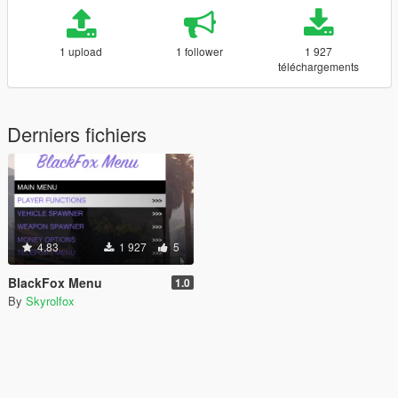
1 upload
1 follower
1 927
téléchargements
Derniers fichiers
4.83
1 927
5
BlackFox Menu
1.0
By
Skyrolfox