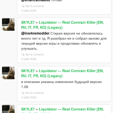
Voir le contexte
6 juillet 2026
SKYLE7
»
Liquidator — Real Contract Killer [EN,
RU, IT, FR, KO] (Legacy)
@ins4nemodder
Старая версия не обновлялась
много лет и тд. Я разобрал ее и собрал заново для
текущей версии игры и продолжаю обновлять и
улучшать.
Voir le contexte
6 juillet 2026
SKYLE7
»
Liquidator — Real Contract Killer [EN,
RU, IT, FR, KO] (Legacy)
в описании указаны изменения будущей версии
1.06
Voir le contexte
4 juillet 2026
SKYLE7
»
Liquidator — Real Contract Killer [EN,