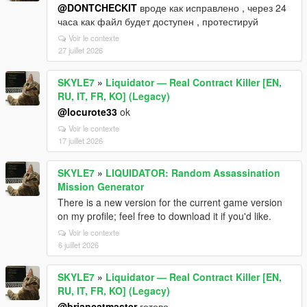
@DONTCHECKIT
вроде как исправлено , через 24
часа как файл будет доступен , протестируй
Voir le contexte
27 juillet 2026
SKYLE7
»
Liquidator — Real Contract Killer [EN,
RU, IT, FR, KO] (Legacy)
@locurote33
ok
Voir le contexte
17 juillet 2026
SKYLE7
»
LIQUIDATOR: Random Assassination
Mission Generator
There is a new version for the current game version
on my profile; feel free to download it if you'd like.
Voir le contexte
6 juillet 2026
SKYLE7
»
Liquidator — Real Contract Killer [EN,
RU, IT, FR, KO] (Legacy)
@briancatmaster
готово