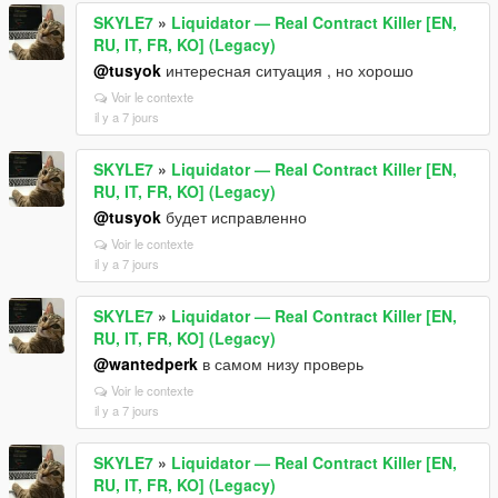
SKYLE7
»
Liquidator — Real Contract Killer [EN,
RU, IT, FR, KO] (Legacy)
@tusyok
интересная ситуация , но хорошо
Voir le contexte
il y a 7 jours
SKYLE7
»
Liquidator — Real Contract Killer [EN,
RU, IT, FR, KO] (Legacy)
@tusyok
будет исправленно
Voir le contexte
il y a 7 jours
SKYLE7
»
Liquidator — Real Contract Killer [EN,
RU, IT, FR, KO] (Legacy)
@wantedperk
в самом низу проверь
Voir le contexte
il y a 7 jours
SKYLE7
»
Liquidator — Real Contract Killer [EN,
RU, IT, FR, KO] (Legacy)