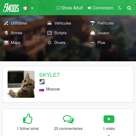
Show Adult
Connexion
Utilitaires
Véhicules
Peintures
Armes
Scripts
Joueur
Maps
Divers
Plus
SKYLE7
Moscow
1 fichier aimé
25 commentaires
1 vidéo