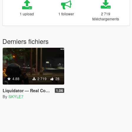
1 upload
1 follower
2 719
téléchargements
Derniers fichiers
4.88
2 719
28
Liquidator — Real Contract Killer [EN, RU, IT, FR, KO] (Legacy)
1.06
By
SKYLE7