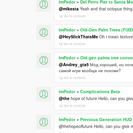
ImPedor
»
Del Perro Pier to Santa 
@mikesta
Yeah and that octopus thing
Voir le contexte
ImPedor
»
Old-Gen Palm Trees (FIXE
@HeySlickThatsMe
Oh i mean textur
Voir le contexte
ImPedor
»
Old-gen palms tree conve
@Andrey_gta5
Мод хороший, но поче
самой игре вообще не похожи?
Voir le contexte
ImPedor
»
Complications Beta
@the
hope of future Hello, can you gi
Voir le contexte
ImPedor
»
Previous Generation HUD
@thehopeoffuture Hello, can you give 