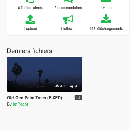
6 fichiers aimés
34 commentaires
1 vidéo
1 upload
1 follower
453 téléchargements
Derniers fichiers
453
4
Old-Gen Palm Trees (FIXED)
1.1
By
ImPedor