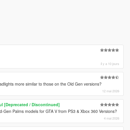
il y a 10 jours
eadlights more similar to those on the Old Gen versions?
12 mai 2026
ul [Deprecated / Discontinued]
ld-Gen Palms models for GTA V from PS3 & Xbox 360 Versions?
4 mai 2026