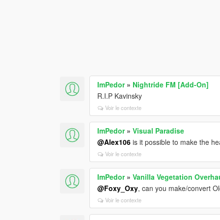
ImPedor
»
Nightride FM [Add-On]
R.I.P Kavinsky
Voir le contexte
ImPedor
»
Visual Paradise
@Alex106
is it possible to make the h
Voir le contexte
ImPedor
»
Vanilla Vegetation Overha
@Foxy_Oxy
, can you make/convert O
Voir le contexte