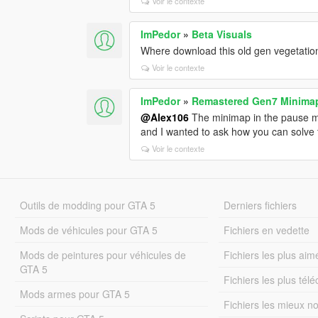
Voir le contexte
ImPedor
»
Beta Visuals
Where download this old gen vegetatio
Voir le contexte
ImPedor
»
Remastered Gen7 Minima
@Alex106
The minimap in the pause me
and I wanted to ask how you can solve 
Voir le contexte
Outils de modding pour GTA 5
Derniers fichiers
Mods de véhicules pour GTA 5
Fichiers en vedette
Mods de peintures pour véhicules de
Fichiers les plus aim
GTA 5
Fichiers les plus tél
Mods armes pour GTA 5
Fichiers les mieux n