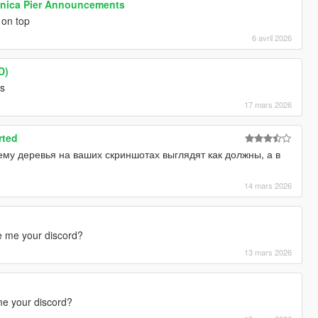
Monica Pier Announcements
 on top
6 avril 2026
D)
es
17 mars 2026
rted
му деревья на ваших скриншотах выглядят как должны, а в
14 mars 2026
ve me your discord?
13 mars 2026
me your discord?