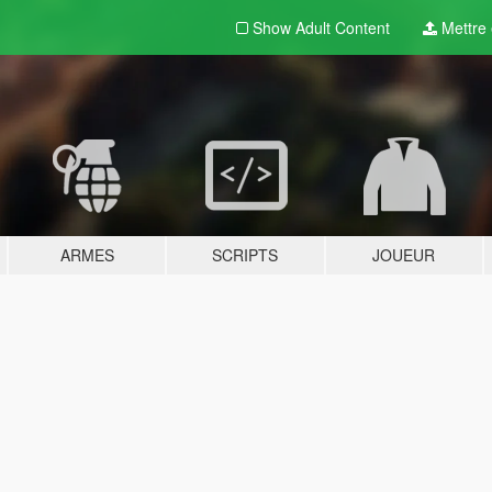
Show Adult
Content
Mettre e
ARMES
SCRIPTS
JOUEUR