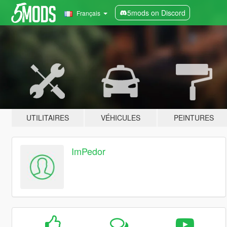
5mods on Discord
Français
UTILITAIRES
VÉHICULES
PEINTURES
ImPedor