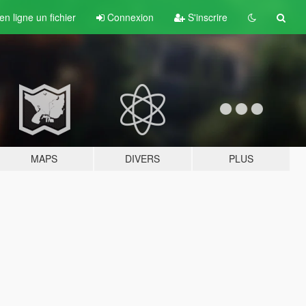
n ligne un fichier
Connexion
S'inscrire
MAPS
DIVERS
PLUS