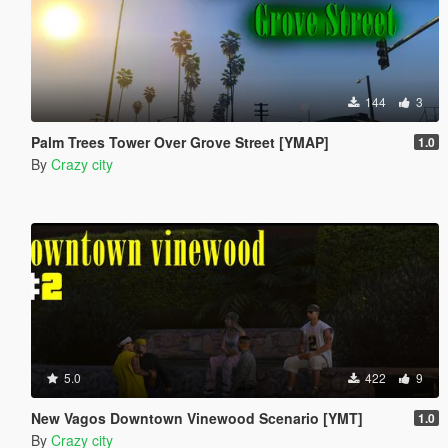
144
3
Palm Trees Tower Over Grove Street [YMAP]
1.0
By
Crazy city
5.0
422
9
New Vagos Downtown Vinewood Scenario [YMT]
1.0
By
Crazy city