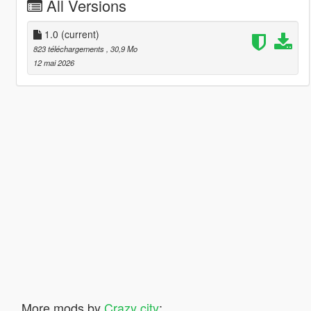
All Versions
1.0
(current)
823 téléchargements
, 30,9 Mo
12 mai 2026
More mods by
Crazy city
: