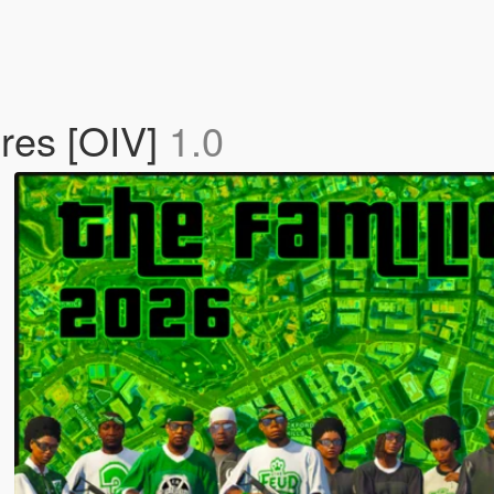
res [OIV]
1.0