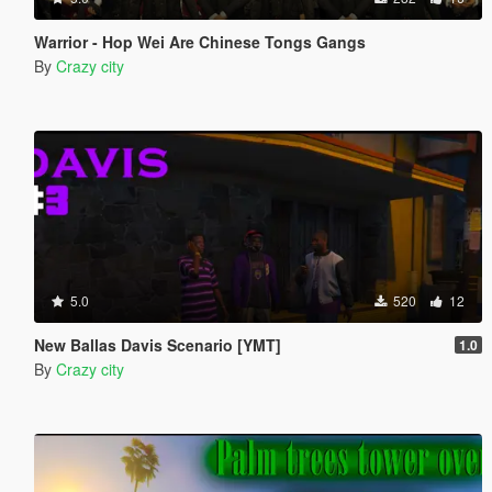
Warrior - Hop Wei Are Chinese Tongs Gangs
By
Crazy city
5.0
520
12
New Ballas Davis Scenario [YMT]
1.0
By
Crazy city