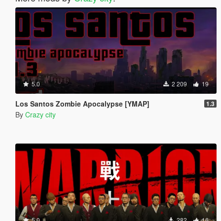
5.0
2 209
19
Los Santos Zombie Apocalypse [YMAP]
1.3
By
Crazy city
5.0
282
16