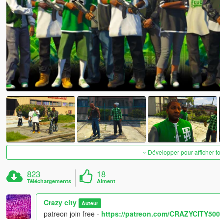
Développer pour afficher t
823
18
Téléchargements
Aiment
Crazy city
Auteur
patreon join free -
https://patreon.com/CRAZYCITY500