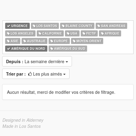
URGENCE
LOS SANTOS
BLAINE COUNTY
SAN ANDREAS
LOS ANGELES
CALIFORNIE
USA
FICTIF
AFRIQUE
ASIE
AUSTRALIE
EUROPE
MOYEN-ORIENT
AMÉRIQUE DU NORD
AMÉRIQUE DU SUD
Depuis :
La semaine dernière
Trier par :
Les plus aimés
Aucun résultat, merci de modifier vos critères de filtrage.
Designed in Alderney
Made in Los Santos