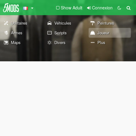
Show Adult
Connexion
Utilitaires
Véhicules
Peintures
Armes
Scripts
Joueur
Maps
Divers
Plus