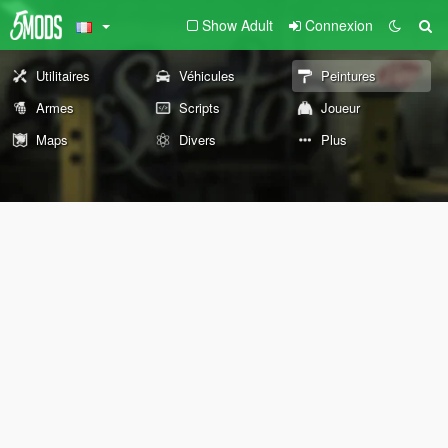
Show Adult
Connexion
Utilitaires
Véhicules
Peintures
Armes
Scripts
Joueur
Maps
Divers
Plus