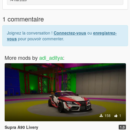
1 commentaire
Joignez la conversation !
Connectez-vous
ou
enregistrez-
vous
pour pouvoir commenter.
More mods by
adi_aditya
:
158
1
Supra A90 Livery
1.0