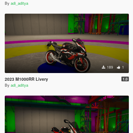
By
adi_aditya
189
1
2023 M1000RR Livery
1.0
By
adi_aditya