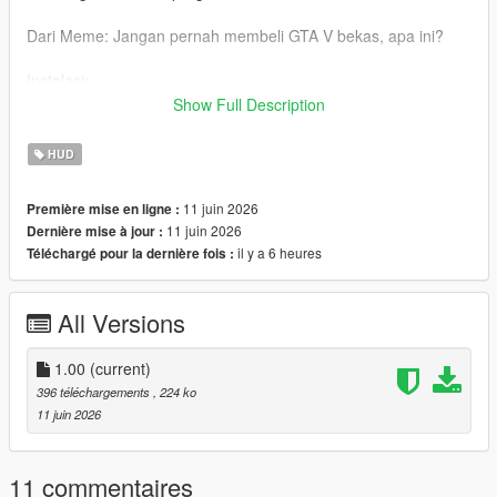
Dari Meme: Jangan pernah membeli GTA V bekas, apa ini?
Instalasi:
mods\update\update.rpf\x64\patch\data\cdimages\scaleform_g
Show Full Description
eneric.rpf
HUD
Laporkan jika ada bug :)
11 juin 2026
Première mise en ligne :
11 juin 2026
Dernière mise à jour :
il y a 6 heures
Téléchargé pour la dernière fois :
All Versions
1.00
(current)
396 téléchargements
, 224 ko
11 juin 2026
11 commentaires