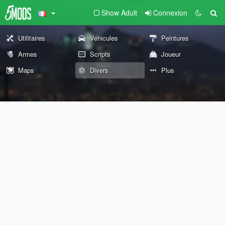
Show Adult
Connexion
Utilitaires
Véhicules
Peintures
Armes
Scripts
Joueur
Maps
Divers
Plus