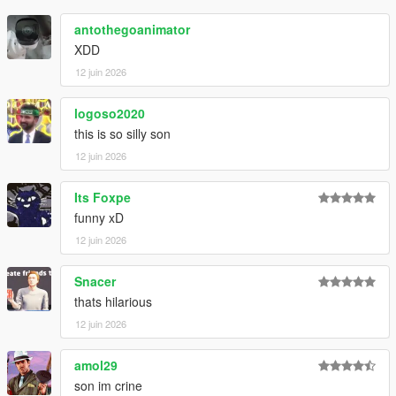
antothegoanimator
XDD
12 juin 2026
logoso2020
this is so silly son
12 juin 2026
Its Foxpe
funny xD
12 juin 2026
Snacer
thats hilarious
12 juin 2026
amol29
son im crine