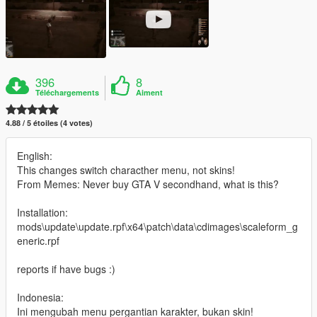
396
8
Téléchargements
Aiment
4.88 / 5 étoiles (4 votes)
English:
This changes switch characther menu, not skins!
From Memes: Never buy GTA V secondhand, what is this?
Installation:
mods\update\update.rpf\x64\patch\data\cdimages\scaleform_g
eneric.rpf
reports if have bugs :)
Indonesia:
Ini mengubah menu pergantian karakter, bukan skin!