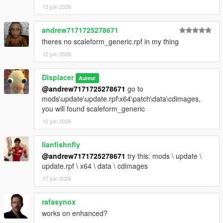
12 juin 2026
andrew7171725278671
theres no scaleform_generic.rpf in my thing
12 juin 2026
Displacer
Auteur
@andrew7171725278671
go to
mods\update\update.rpf\x64\patch\data\cdimages,
you will found scaleform_generic
12 juin 2026
lianfishnfly
@andrew7171725278671
try this: mods \ update \
update.rpf \ x64 \ data \ cdimages
17 juin 2026
rafasynox
works on enhanced?