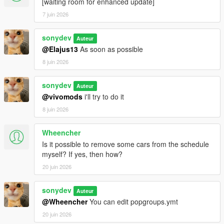
[waiting room for enhanced update]
7 juin 2026
sonydev
Auteur
@Elajus13
As soon as possible
8 juin 2026
sonydev
Auteur
@vivomods
i'll try to do it
8 juin 2026
Wheencher
Is it possible to remove some cars from the schedule
myself? If yes, then how?
20 juin 2026
sonydev
Auteur
@Wheencher
You can edit popgroups.ymt
20 juin 2026