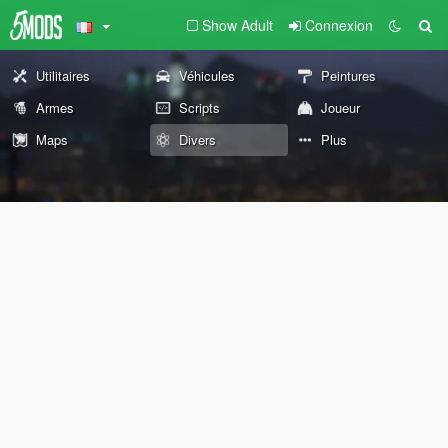
Show Adult
Connexion
Utilitaires
Véhicules
Peintures
Armes
Scripts
Joueur
Maps
Divers
Plus