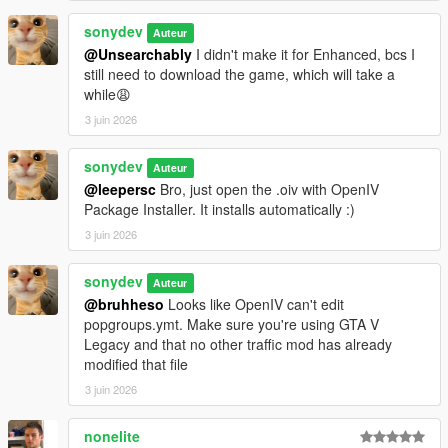
sonydev
Auteur
@Unsearchably
I didn't make it for Enhanced, bcs I
still need to download the game, which will take a
while😩
3 juin 2026
sonydev
Auteur
@leepersc
Bro, just open the .oiv with OpenIV
Package Installer. It installs automatically :)
3 juin 2026
sonydev
Auteur
@bruhheso
Looks like OpenIV can't edit
popgroups.ymt. Make sure you're using GTA V
Legacy and that no other traffic mod has already
modified that file
3 juin 2026
nonelite