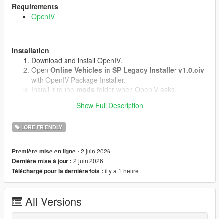
Requirements
OpenIV
Installation
Download and install OpenIV.
Open
Online Vehicles in SP Legacy Installer v1.0.oiv
with OpenIV Package Installer.
Install it to the
mods
folder when OpenIV asks.
Start the game.
Show Full Description
LORE FRIENDLY
Uninstall
Open
uninstall.oiv
with OpenIV Package Installer.
2 juin 2026
Première mise en ligne :
Install it to the same
mods
folder.
2 juin 2026
Dernière mise à jour :
il y a 1 heure
Téléchargé pour la dernière fois :
Notes
Does not work in GTA Online.(We know why)
All Versions
No external vehicle models are included.