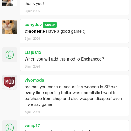
thank you!
3 juin 2026
sonydev
Auteur
@nonelite
Have a good game :)
3 juin 2026
Elajus13
When you will add this mod to Enchanced?
6 juin 2026
vivomods
bro can you make a mod online weapon in SP cuz
every time opening trailer was unrealistic i want to
purchase from shop and also weapon disapear even
if we sav game
6 juin 2026
vamp17