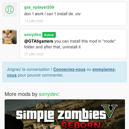
gta_vplayer209
don´t work i can´t install de .oiv
14 juillet 2026
sonydev
Auteur
@GTA5gamers
you can install this mod in "mods"
folder and after that, uninstall it
27 juillet 2026
Joignez la conversation !
Connectez-vous
ou
enregistrez-
vous
pour pouvoir commenter.
More mods by
sonydev
: