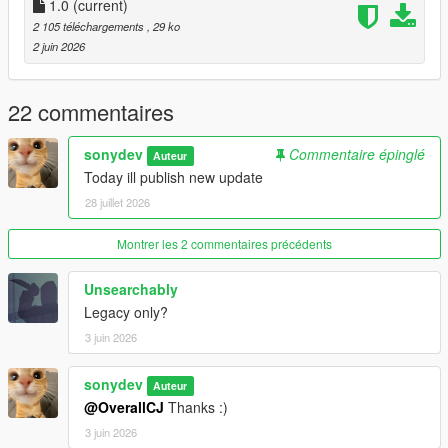
1.0
(current)
2 105 téléchargements
, 29 ko
2 juin 2026
22 commentaires
sonydev
Commentaire épinglé
Auteur
Today ill publish new update
28 juillet 2026
Montrer les 2 commentaires précédents
Unsearchably
Legacy only?
3 juin 2026
sonydev
Auteur
@OverallCJ
Thanks :)
3 juin 2026