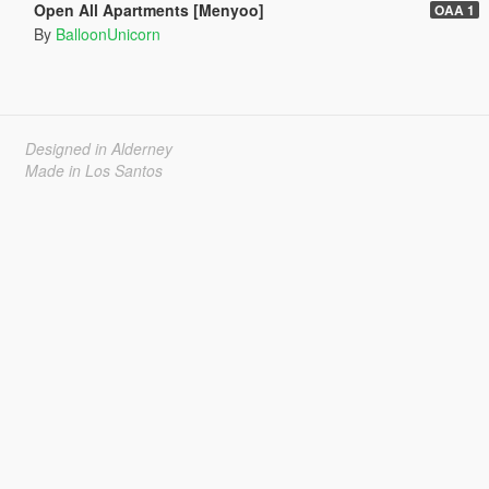
Open All Apartments [Menyoo]
OAA 1
By
BalloonUnicorn
Designed in Alderney
Made in Los Santos