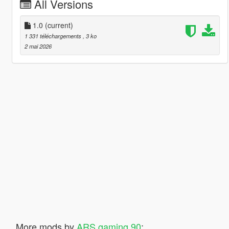
All Versions
1.0
(current)
1 331 téléchargements
, 3 ko
2 mai 2026
More mods by
ARS gaming 90
: