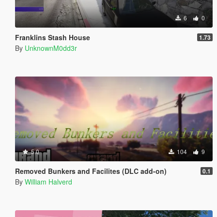
6
0
Franklins Stash House
1.73
By
UnknownM0dd3r
5.0
104
9
Removed Bunkers and Facilites (DLC add-on)
0.1
By
William Halverd