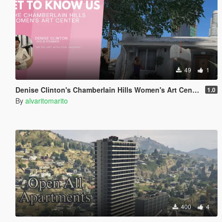
49
1
Denise Clinton's Chamberlain Hills Women's Art Center
1.0
By
alvaritomarito
400
4