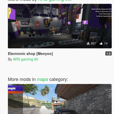
897
14
Electronic shop [Menyoo]
1.0
By
ARS gaming 90
More mods in
category:
maps