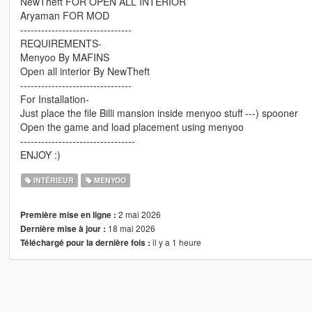
NewTheft FOR OPEN ALL INTERIOR
Aryaman FOR MOD
--------------------------------
REQUIREMENTS-
Menyoo By MAFINS
Open all interior By NewTheft
--------------------------------
For Installation-
Just place the file Billi mansion inside menyoo stuff ---) spooner
Open the game and load placement using menyoo
---------------------------------
ENJOY :)
INTÉRIEUR
MENYOO
2 mai 2026
Première mise en ligne :
18 mai 2026
Dernière mise à jour :
il y a 1 heure
Téléchargé pour la dernière fois :